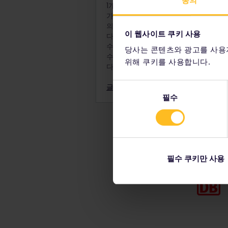
동의
어린이는 여행 시작 날짜를 기
1개 국가 이상의 더 많은 유럽을 보고 
가요? 글로벌 패스를 이용하면 유럽 전
성인 1명, 만 18세 이상 청
의
30,000여 곳 목적지
를 여행할 수 
명이 여행하면서 어린이 4명
이 웹사이트 쿠키 사용
다. 유연하게 가고 싶은 곳을 당일날 
만큼 별도의 유스 패스를 구
수 있습니다. 또는 여행 전체를 미리 
당사는 콘텐츠와 광고를 사용
12세 미만의 어린이는 동행
수 있습니다. 모두 본인의 결정에 달려
위해 쿠키를 사용합니다.
다!
결제 전에 성인 패스, 청소년
후에는 주문에 어린이 패스를
동
글로벌 패스 알아보기
만 12-27세 여행자는 청소
필수
의
선
택
필수 쿠키만 사용