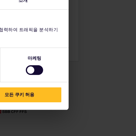
소개
유레일 여행을 계획해 보세요:
 들어, 성인 2
표에서 여행 세부 정보를 확인
된 어린이 수
 철도 네트워크 노선도 확인
 협력하여 트래픽을 분석하기
에 대해 알아보기
 호스텔 예약
마세요. 구매
로 할인 받기
마케팅
모든 쿠키 허용