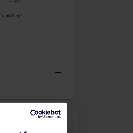
시 무료 활성
 및 교환 규정
신 프로모션
18세 이상이
미만의 어린이
스 또는 경로
18세 이상이
 계획