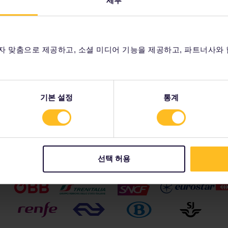
세부
준으로 만 11세 이하이어야 합니다.
싶으신
유럽의 광대한 철도 네트워크는 세계적으로
지금 
 지역
유명한 수도에서부터 지방의 매력적인 마을
소년 1명 또는 경로 1명이 최대 2명의 어린이와 함께 여행할 수 있습니다. 예를
시간
있습니
에 이르기까지 유럽 최고의 모든 목적지를 연
을 동반할 수 있습니다. 성인 1명당 어린이 2명이 초과되는 경우에는 초과
결정할
결합니다. 본인 계획에 가장 적합한 유형의 열
유럽
입해야 합니다.
계획할
차를 선택하여 시간에 구애 없이 원하는 곳으
자 맞춤으로 제공하고, 소셜 미디어 기능을 제공하고, 파트너사와
예약
하는 성인과 동일한 등급 좌석에서 여행합니다.
 있습니
로 이동할 수 있습니다.
추천
 패스 또는 경로 패스와 함께 어린이 패스를 주문에 추가하는 것을 잊지 
유럽 열차에 대해 알아보기
 추가할 수 없습니다.
패스
년 패스로 여행할 수 있습니다.
기본 설정
통계
선택 허용
파트너사는 다음을 포함합니다.