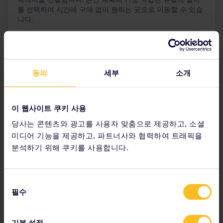
다.
를 선택하여 시간에 구애 없이 원하는 곳으로 이동할 수 있습
니다.
만 12-27세 여행자는 청소년 패스로 여행할 수 있습니
다.
유럽 열차에 대해 알아보기
동의
세부
소개
여행 계획
이 웹사이트 쿠키 사용
당사는 콘텐츠와 광고를 사용자 맞춤으로 제공하고, 소셜
지금 유레일 여행을 계획해 보세요:
미디어 기능을 제공하고, 파트너사와 협력하여 트래픽을
시간표에서 여행 세부 정보를 확인
분석하기 위해 쿠키를 사용합니다.
유럽 철도 네트워크 노선도 확인
예약에 대해 알아보기
동
추천 호스텔 예약
필수
의
패스로 할인 받기
선
택
기본 설정