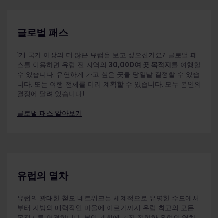
어린이를 무릎에 앉히고 여행하도록 요청받을 수 있습
니다.
만 4~11세 어린이는 어린이 패스가 있으면 무료로 여행
글로벌 패스
할 수 있습니다. 어린이는 성인 패스, 청소년 패스 또는
경로 패스를 소지한 사람 1인 이상과 반드시 동행해야
1개 국가 이상의 더 많은 유럽을 보고 싶으신가요? 글로벌 패
합니다. 동행하는 성인은 꼭 가족일 필요는 없으며 만
스를 이용하면 유럽 전 지역의
30,000여 곳 목적지
를 여행할
18세 이상이면 누구나 가능합니다.
수 있습니다. 유연하게 가고 싶은 곳을 당일날 결정할 수 있습
어린이는 여행 시작 날짜를 기준으로 만 11세 이하이어
니다. 또는 여행 전체를 미리 계획할 수 있습니다. 모두 본인의
야 합니다.
결정에 달려 있습니다!
성인 1명, 만 18세 이상 청소년 1명 또는 경로 1명이 최대
글로벌 패스 알아보기
2명의 어린이와 함께 여행할 수 있습니다. 예를 들어,
성인 2명이 여행하면서 어린이 4명을 동반할 수 있습
니다. 성인 1명당 어린이 2명이 초과되는 경우에는 초
과된 어린이 수만큼 별도의 유스 패스를 구입해야 합
니다.
12세 미만의 어린이는 동행하는 성인과 동일한 등급 좌
유럽의 열차
석에서 여행합니다.
결제 전에 성인 패스, 청소년 패스 또는 경로 패스와 함
유럽의 광대한 철도 네트워크는 세계적으로 유명한 수도에서
께 어린이 패스를 주문에 추가하는 것을 잊지 마세요.
부터 지방의 매력적인 마을에 이르기까지 유럽 최고의 모든
구매 후에는 주문에 어린이 패스를 추가할 수 없습니
목적지를 연결합니다. 본인 계획에 가장 적합한 유형의 열차