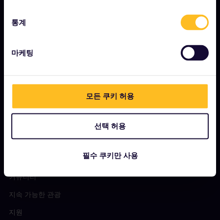
채용
통계
프레스룸
제휴사 신청
마케팅
Interrail 영향 보고서
모든 쿠키 허용
시작하기
유레일이란?
선택 허용
패스 이용 방법
필수 쿠키만 사용
매거진
커뮤니티
지속 가능한 관광
지원