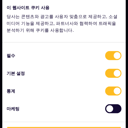
이 웹사이트 쿠키 사용
기업 정보
당사는 콘텐츠와 광고를 사용자 맞춤으로 제공하고, 소셜
회사 소개
미디어 기능을 제공하고, 파트너사와 협력하여 트래픽을
분석하기 위해 쿠키를 사용합니다.
채용
프레스룸
동
제휴사 신청
필수
의
선
Interrail 영향 보고서
택
기본 설정
시작하기
통계
유레일이란?
마케팅
패스 이용 방법
매거진