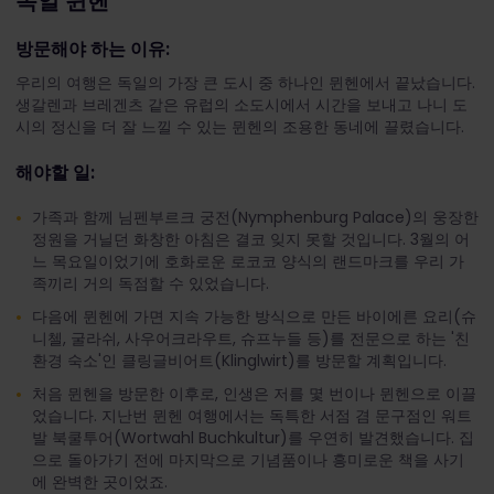
독일 뮌헨
방문해야 하는 이유:
우리의 여행은 독일의 가장 큰 도시 중 하나인 뮌헨에서 끝났습니다.
생갈렌과 브레겐츠 같은 유럽의 소도시에서 시간을 보내고 나니 도
시의 정신을 더 잘 느낄 수 있는 뮌헨의 조용한 동네에 끌렸습니다.
해야할 일:
가족과 함께 님펜부르크 궁전(Nymphenburg Palace)의 웅장한
정원을 거닐던 화창한 아침은 결코 잊지 못할 것입니다. 3월의 어
느 목요일이었기에 호화로운 로코코 양식의 랜드마크를 우리 가
족끼리 거의 독점할 수 있었습니다.
다음에 뮌헨에 가면 지속 가능한 방식으로 만든 바이에른 요리(슈
니첼, 굴라쉬, 사우어크라우트, 슈프누들 등)를 전문으로 하는 '친
환경 숙소'인 클링글비어트(Klinglwirt)를 방문할 계획입니다.
처음 뮌헨을 방문한 이후로, 인생은 저를 몇 번이나 뮌헨으로 이끌
었습니다. 지난번 뮌헨 여행에서는 독특한 서점 겸 문구점인 워트
발 북쿨투어(Wortwahl Buchkultur)를 우연히 발견했습니다. 집
으로 돌아가기 전에 마지막으로 기념품이나 흥미로운 책을 사기
에 완벽한 곳이었죠.