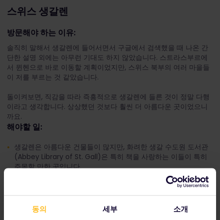
스위스 생갈렌
방문해야 하는 이유:
솔직히 말해서 생갈렌에 들어서면서 구글에서 검색했을 때 나온 간
단한 설명 외에는 아무런 기대도 하지 않았습니다. 스트라스부르에
서 뮌헨으로 바로 이동할 계획이었지만, 스위스 북부의 여러 마을들
이 저를 부르는 것 같았습니다.
돌이켜보면, 직감을 따라 즉흥적으로 생갈렌에 들른 것이 정말 다행
이라고 생각합니다. 상상했던 것보다 훨씬 더 아름다운 곳이었으니
까요.
해야할 일:
생갈렌은 아름다운 건물들이 많지만, 화려한 생갈 수도원 도서관
(Abbey Library of St. Gall)은 특히 책을 사랑하는 이들이 특히
주목할 만한 곳입니다.
생갈렌에서 20킬로미터 이내에 위치한 아펜첼(Appenzell)은 치
즈 제조 및 기타 농업 특산품으로 유명합니다. 생갈렌의 파머스 마
켓은 일주일 내내 열리며, 여기서 아펜첼과 인근 지역의 음식을 맛
동의
세부
소개
볼 수 있습니다.