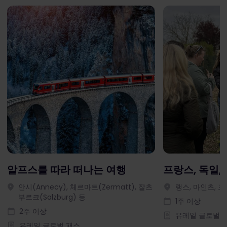
알프스를 따라 떠나는 여행
프랑스, 독일,
안시(Annecy), 체르마트(Zermatt), 잘츠
랭스, 마인츠, 
부르크(Salzburg) 등
1주 이상
2주 이상
유레일 글로벌 
유레일 글로벌 패스