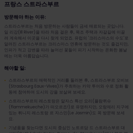
프랑스 스트라스부르
방문해야 하는 이유:
스트라스부르는 처음 방문하는 사람들이 금세 매료되는 곳입니다.
일 리강(Ill River)을 따라 처음 걸은 후, 목조 주택과 자갈길에 이끌
려 계속해서 이곳을 다시 찾게 되었죠. 유럽의 '크리스마스의 수도'로
알려진 스트라스부르는 크리스마스 연휴에 방문하는 것도 즐겁지만,
인파가 적고 강변을 따라 늘어선 꽃들이 피기 시작하는 온화한 봄날
에는 더욱 아름답습니다.
해야할 일:
스트라스부르의 매력적인 거리를 둘러본 후, 스트라스부르 오비브
(Strasbourg Eaux-Vives)가 주최하는 카약 투어와 수로 정화 활
동에 참여하여 도시의 강을 보살펴 보세요.
스트라스부르의 레스토랑은 알자스 특선 요리(플람퀴슈
(flammekueche)가 떠오르죠!)로 유명하지만, 오랑제리 지구에
있는 튀니지 레스토랑 르 자스민(Le Jasmin)도 꼭 방문해 보세
요.
기념품을 찾는다면 도시의 중심인 노트르담 드 스트라스부르 대