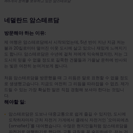
165개의 운하를 보유하고 있는 암스테르담
네덜란드 암스테르담
방문해야 하는 이유:
제 여행은 암스테르담에서 시작되었는데, 5년 반이 지난 지금 저는
불과 20킬로미터 떨어진 이웃 도시에 살고 있으니 재밌게 느껴지기
도 합니다. 암스테르담은 수년에 걸쳐 저에게 익숙해졌지만, 저는 그
도시의 믿을 수 없을 정도로 길쭉한 건물들과 가을날 운하에 반사되
는 빛은 여전히 눈여겨보게 됩니다.
처음 암스테르담을 방문했을 때 그 리듬은 말로 표현할 수 없을 정도
로 생생했고습니다. 지금도 여전히 그 리듬을 따라잡을 수 없죠. 제가
드릴 수 있는 가장 확실한 말은 직접 경험해 보셔야 한다는 것입니
다.
해야할 일:
암스테르담은 도보나 대중교통으로 쉽게 즐길 수 있지만, 도시에
도착하자마자 근처 자전거 가게에서 클래식 자전거인 '오마피에츠
(omafiet)'를 대여했습니다. 수많은 현지인들처럼 암스테르담을
자전거로 여행하기로 했다면, 교통 규칙을 꼭 숙지하세요 .저는 거