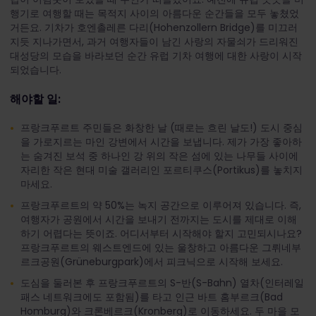
행기로 여행할 때는 목적지 사이의 아름다운 순간들을 모두 놓쳤었
거든요. 기차가 호엔촐레른 다리(Hohenzollern Bridge)를 미끄러
지듯 지나가면서, 과거 여행자들이 남긴 사랑의 자물쇠가 드리워진
대성당의 모습을 바라보던 순간 유럽 기차 여행에 대한 사랑이 시작
되었습니다.
해야할 일:
프랑크푸르트 주민들은 화창한 날 (때로는 흐린 날도!) 도시 중심
을 가로지르는 마인 강변에서 시간을 보냅니다. 제가 가장 좋아하
는 숨겨진 보석 중 하나인 강 위의 작은 섬에 있는 나무들 사이에
자리한 작은 현대 미술 갤러리인 포르티쿠스(Portikus)를 놓치지
마세요.
프랑크푸르트의 약 50%는 녹지 공간으로 이루어져 있습니다. 즉,
여행자가 공원에서 시간을 보내기 전까지는 도시를 제대로 이해
하기 어렵다는 뜻이죠. 어디서부터 시작해야 할지 고민되시나요?
프랑크푸르트의 웨스트엔드에 있는 울창하고 아름다운 그뤼네부
르크공원(Grüneburgpark)에서 피크닉으로 시작해 보세요.
도심을 둘러본 후 프랑크푸르트의 S-반(S-Bahn) 열차(인터레일
패스 네트워크에도 포함됨)를 타고 인근 바트 홈부르크(Bad
Homburg)와 크론베르크(Kronberg)로 이동하세요. 두 마을 모