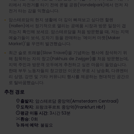
리에서 자전거를 타기 전에 폰델 공원(Vondelpark)에서 먼저 자
전거 타는 감을 익혔습니다.
암스테르담의 현지 생활에 더 깊이 빠져보고 싶다면 할렌
(Hallen)에서 정기적으로 열리는 공예품 시장과 방문 일정이 겹
치는지 확인해 보세요. 암스테르담을 처음 방문했을 때, 저는 지역
예술가들이 보석, 도자기 등을 판매하는 '메이커 마켓(Maker
Market)'을 우연히 발견했습니다.
최근 슬로 트래블(Slow Travel)을 기념하는 행사에 참석하기 위
해 침묵하는 자의 창고(Pakhuis de Zwijger)를 처음 방문했는데,
지역 주민과 방문객 모두에게 추천하고 싶은 마음이 들었습니다.
한때 부두 노동자들의 창고였던 이곳은 무료 시 낭송회, 다큐멘터
리 상영, 강연 및 기타 커뮤니티 행사를 제공하는 현대적인 공간으
로 탈바꿈했습니다.
추천 경로
출발지:
암스테르담 중앙역(Amsterdam Centraal)
도착지:
프랑크푸르트 중앙역(Frankfurt Hbf)
평균 이동 시간:
3시간 53분
환승:
0회
좌석 예약:
불필요