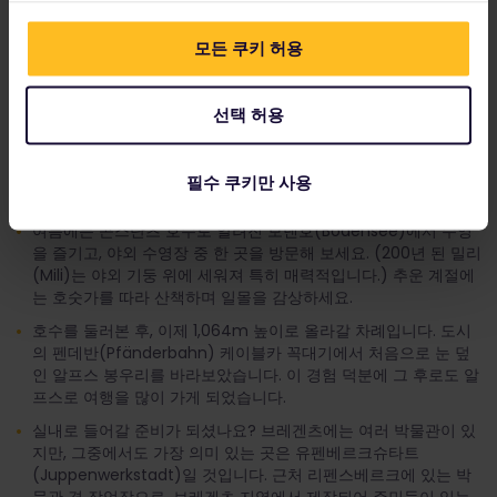
오스트리아 브레겐츠
모든 쿠키 허용
방문해야 하는 이유:
생갈렌에서의 경험으로 활력을 얻은 우리는 뮌헨으로 가는 길에 또
선택 허용
다른 경유지를 추가하기로 했습니다. 바로 오스트리아의 호숫가 마
을 브레겐츠입니다. 이곳에서는 케이블카를 타고 탁 트인 알프스의
전망을 감상할 수 있습니다.
필수 쿠키만 사용
해야할 일:
여름에는 콘스탄츠 호수로 알려진 보덴호(Bodensee)에서 수영
을 즐기고, 야외 수영장 중 한 곳을 방문해 보세요. (200년 된 밀리
(Mili)는 야외 기둥 위에 세워져 특히 매력적입니다.) 추운 계절에
는 호숫가를 따라 산책하며 일몰을 감상하세요.
호수를 둘러본 후, 이제 1,064m 높이로 올라갈 차례입니다. 도시
의 펜데반(Pfänderbahn) 케이블카 꼭대기에서 처음으로 눈 덮
인 알프스 봉우리를 바라보았습니다. 이 경험 덕분에 그 후로도 알
프스로 여행을 많이 가게 되었습니다.
실내로 들어갈 준비가 되셨나요? 브레겐츠에는 여러 박물관이 있
지만, 그중에서도 가장 의미 있는 곳은 유펜베르크슈타트
(Juppenwerkstadt)일 것입니다. 근처 리펜스베르크에 있는 박