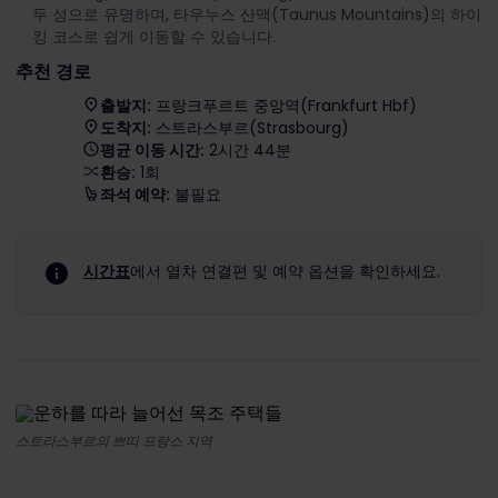
두 성으로 유명하며, 타우누스 산맥(Taunus Mountains)의 하이
킹 코스로 쉽게 이동할 수 있습니다.
추천 경로
출발지:
프랑크푸르트 중앙역(Frankfurt Hbf)
도착지:
스트라스부르(Strasbourg)
평균 이동 시간:
2시간 44분
환승:
1회
좌석 예약:
불필요
시간표
에서 열차 연결편 및 예약 옵션을 확인하세요.
스트라스부르의 쁘띠 프랑스 지역