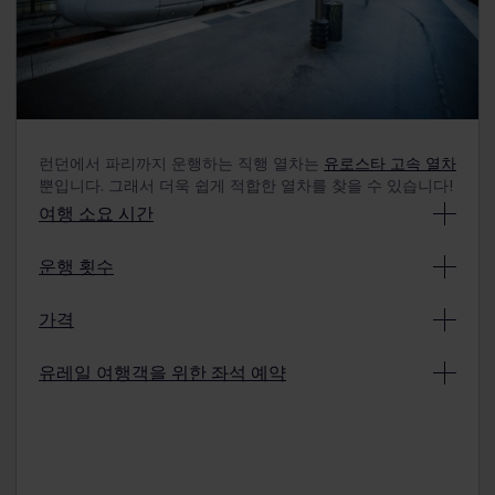
런던에서 파리까지 운행하는 직행 열차는
유로스타 고속 열차
뿐입니다. 그래서 더욱 쉽게 적합한 열차를 찾을 수 있습니다!
여행 소요 시간
이 열차는 굉장히 빠릅니다. 평균적인 운행 시간은 2시간
운행 횟수
28분이며,
최고 속도로 달리면 2시간 16분
만에 이동할 수
있습니다. 탑승 절차가 있으므로 철도역에는 30분 전에
런던과 파리 구간에는
매일 13대의 열차
가 운행됩니다.
도착하셔야 합니다.
가격
이른 아침부터 늦은 저녁 시간까지 운행합니다. 실제 이
동 시간은 유레일
시간표
를 참조해 주세요.
항공기 티켓과 마찬가지로 런던발 파리행 열차의 티켓 또
유레일 여행객을 위한 좌석 예약
한 여행일보다 미리 구매할수록 더욱 저렴합니다. 가격은
티켓당 €50부터 시작하여 €300 이상도 있습니다.
유레일 패스 소지자 예약 가능:
스탠더드 2
등석 좌석 (€30)
유레일 패스 소지자는 환승 요금을 걱정하지 않아도 됩니
다.
유레일 패스 소지자는 전체 티켓 요금을 모두 지불하는
스탠더드 프리미엄 1
등석 좌석, 수수료: €38
것이 아니라 고정된 예약 수수료만 지불하면 됩니다
.