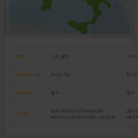
고속 열차
지역 
열차
3시간 7분
8시간
여행 소요 시간
필수
필수
좌석 예약
로마 테르미니(Termini)역 -
로마 
기차역
베네치아 산타루치아(S. Lucia)역
베네치