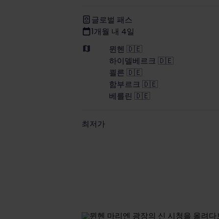
글로벌 패스
1개월 내 4일
뮌헨 🇩🇪
하이델베르크 🇩🇪
쾰른 🇩🇪
함부르크 🇩🇪
베를린 🇩🇪
최저가
The price is