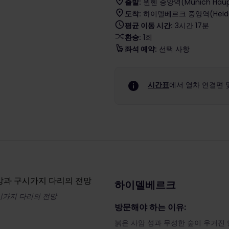
출발:
뮌헨 중앙역(Munich Haupt
도착:
하이델베르크 중앙역(Heidelbe
평균 이동 시간:
3시간 17분
환승:
1회
좌석 예약:
선택 사항
시간표
에서 열차 연결편 
하이델베르크
시가지 다리의 전망
방문해야 하는 이유:
붉은 사암 성과 무성한 숲이 우거진 