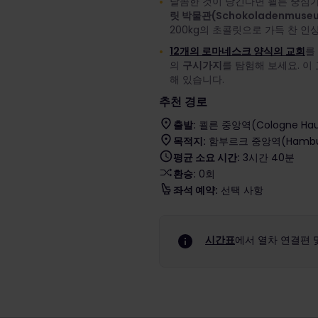
달콤한 것이 당긴다면 쾰른 중심
릿 박물관(Schokoladenmuseu
200kg의 초콜릿으로 가득 찬 
12개의 로마네스크 양식의 교회
를
의
구시가지
를 탐험해 보세요. 이
해 있습니다.
추천 경로
출발:
쾰른 중앙역(Cologne Haup
목적지:
함부르크 중앙역(Hamburg 
평균 소요 시간:
3시간 40분
환승:
0회
좌석 예약:
선택 사항
시간표
에서 열차 연결편 