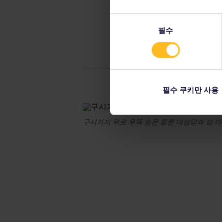
동
필수
의
선
택
필수 쿠키만 사용
구시가지 위로 우뚝 솟은 쾰른 대성당과 성 