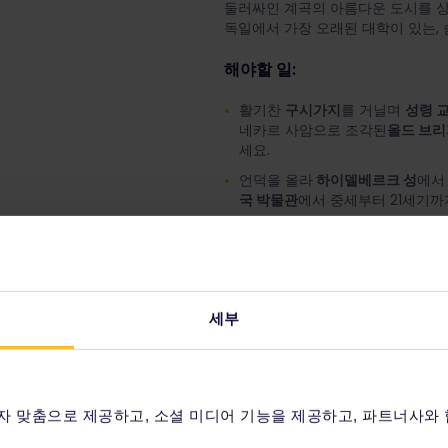
둘러싸인 계곡의 아름다운 도시를 
독일에서 가장 오래된 대학이 있는,
해야할 일:
활기찬
구시가지
를 거닐며
성령 교회
네카르 사암으로 조각된
올드 브리
세요.
언덕을 올라
하이델베르크 성
에서
국 박물관
에서 중세부터 21세기까
보트를 타고
네카르 강
을 따라 유
백조들이 우아하게 춤추는 모습을
추천 경로
출발:
하이델베르크 중앙역(Heidelb
세부
To:
쾰른 중앙역(Cologne Haupt
평균 이동 시간:
2시간 41분
환승:
0회
좌석 예약:
선택 사항
자 맞춤으로 제공하고, 소셜 미디어 기능을 제공하고, 파트너사와