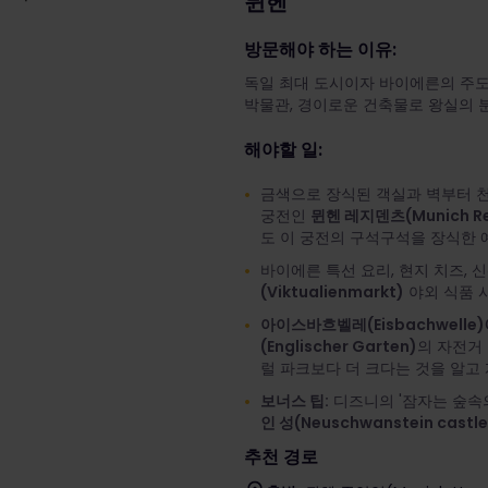
뮌헨
방문해야 하는 이유:
독일 최대 도시이자 바이에른의 주도
박물관, 경이로운 건축물로 왕실의 
해야할 일:
금색으로 장식된 객실과 벽부터 
궁전인
뮌헨 레지덴츠(Munich Re
도 이 궁전의 구석구석을 장식한 
바이에른 특선 요리, 현지 치즈, 
(Viktualienmarkt)
야외 식품 
아이스바흐벨레(Eisbachwell
(Englischer Garten)
의 자전거
럴 파크보다 더 크다는 것을 알고
보너스 팁:
디즈니의 '잠자는 숲속의
인 성(Neuschwanstein castle
추천 경로