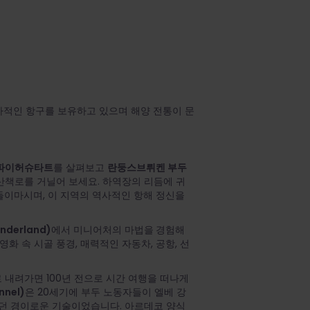
사적인 항구를 보유하고 있으며 해양 전통이 문
파이허슈타트
를 살펴보고
란둥스브뤼켄 부두
산책로를 거닐어 보세요. 하역장의 리듬에 귀
들이마시며, 이 지역의 역사적인 항해 정신을
derland)
에서 미니어처의 마법을
경험해
영화 속 시골 풍경, 매력적인 자동차, 공항, 선
 내려가면 100년 전으로 시간 여행을 떠나게
nnel)
은 20세기에 부두 노동자들이 엘베 강
했던 경이로운 기술이었습니다. 아르데코 양식