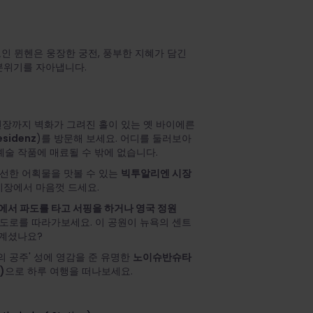
인 뮌헨은 웅장한 궁전, 풍부한 지혜가 담긴
분위기를 자아냅니다.
천장까지 벽화가 그려진 홀이 있는 옛 바이에른
sidenz
)를 방문해 보세요. 어디를 둘러보아
예술 작품에 매료될 수 밖에 없습니다.
신선한 어획물을 맛볼 수 있는
빅투알리엔 시장
시장에서 마음껏 드세요.
e)에서 파도를 타고 서핑을 하거나 영국 정원
 도로를 따라가보세요. 이 공원이 뉴욕의 센트
 계셨나요?
 공주' 성에 영감을 준 유명한
노이슈반슈타
)
으로 하루 여행을 떠나보세요.