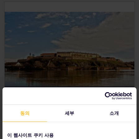
여행 5일 - 6일: 노비사드(Novi Sad)
노비사드의 페트로바라딘 요새
다뉴브 공원
(Danube’s Park)에 가서 상쾌한 공기를 들이
동의
세부
소개
마셔 보세요. 연못, 수많은 나무, 고요한 산책로가 있답니다.
박물관에 가고 싶은가요?
보이보디나 박물관
(Museum of
Vojvodina)은 수많은 전시물을 볼 수 있는 예술 및 역사 박
이 웹사이트 쿠키 사용
물관입니다.