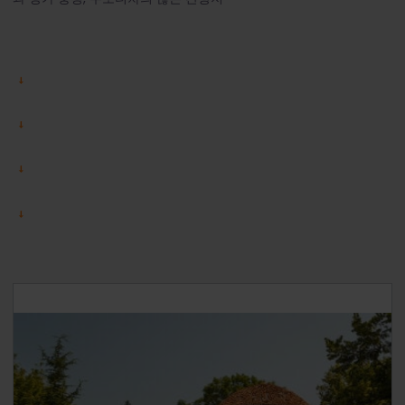
여행 1일: 니시(Niš)