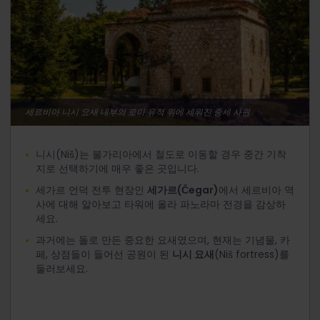
세르비아 니시 요새 내부의 로마 유적 위에 세워진 중세 사원
니시(Niš)는 불가리아에서 철도로 이동할 경우 중간 기착
지로 선택하기에 매우 좋은 곳입니다.
세가르 언덕 전투 현장인
세가르(Čegar)
에서 세르비아 역
사에 대해 알아보고 타워에 올라 파노라마 전경을 감상하
세요.
과거에는 돌로 만든 중요한 요새였으며, 현재는 기념물, 카
페, 상점들이 들어선 공원이 된
니시 요새
(Niš fortress)를
둘러보세요.