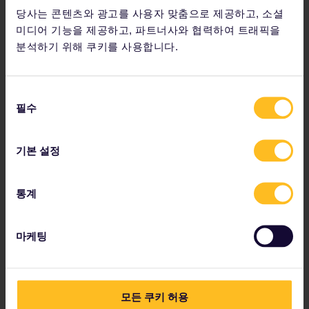
당사는 콘텐츠와 광고를 사용자 맞춤으로 제공하고, 소셜
인근 도시 페트로바라딘(Petrovaradin)에 있는
페트로바
미디어 기능을 제공하고, 파트너사와 협력하여 트래픽을
라딘 요새
(Petrovaradin Fortress)를 놓치지 마세요. 유명
분석하기 위해 쿠키를 사용합니다.
한 시계탑과 아름다운 다뉴브강 풍경을 즐길 수 있습니다.
동
베오그라드에서 노비사드로 가는 가장 쉽고 빠른 방
필수
의
법은 열차를 이용하는 것입니다. 두 도시 사이에는
선
열차가 하루 3회 운행되며 소요 시간은 90분 미만
입니다! 당일 낮 열차는 미리 예약할 필요가 없지만,
택
기본 설정
오후 9:50 열차를 선택할 경우 좌석을 사전 예약해
야 합니다.
통계
마케팅
여행 7일: 수보티차(Subotica)
모든 쿠키 허용