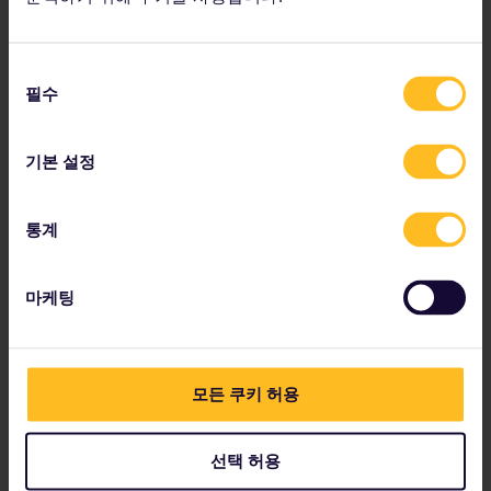
고속 열차를 이용하면 피렌체에서 베네치아 산타루
치아까지 2시간 내에 이동할 수 있습니다.
동
4. 오스트리아 비엔나
필수
의
선
택
기본 설정
통계
마케팅
모든 쿠키 허용
선택 허용