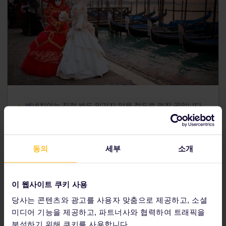
베네치아는 직접 봐도 믿기지 않을 정도로 멋진 곳입니다.
도제의 궁전
(Doge's Palace)과
산마르코 대성당
(St.
Mark's Basilica)은 놓치지 말고 꼭 방문해 보세요.
미로처럼 여러 갈래로 나뉜 골목과 운하를 따라가 보는 것
동의
세부
소개
은 베네치아 여행의 숨은 묘미입니다.
바포레토
(vaporetto)라고 불리는 수상 버스를 타고
부라
노 아일랜드
로 이동하시면 알록달록한 주택들이 늘어선 길
이 웹사이트 쿠키 사용
가를 따라 산책을 즐기실 수 있습니다.
당사는 콘텐츠와 광고를 사용자 맞춤으로 제공하고, 소셜
미디어 기능을 제공하고, 파트너사와 협력하여 트래픽을
분석하기 위해 쿠키를 사용합니다.