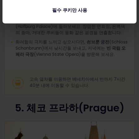
로맨스와 아름다움으로 점철된 비엔나는 가장 살기 좋은
필수 쿠키만 사용
도시로 꾸준한 인기를 누리고 있습니다.
동화 속의 궁전을 보고 싶으시다면
호프부르크 왕궁
(Hofburg Palace)에 들러보세요. 장엄한 연회장, 은백색
의 종마, 거대한 루비들이 동화 같은 광경을 연출합니다.
화려함의 극치를 느끼고 싶으시다면,
쇤브룬 궁전
(Schloss
Schönbrunn)에서 낮시간을 보내고, 저녁에는
빈 국립 오
페라 극장
(Vienna State Opera)을 방문해 보세요.
고속 열차를 이용하면 베네치아에서 빈까지 7시간
40분 내에 이동할 수 있습니다.
5. 체코 프라하(Prague)