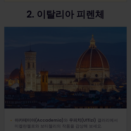
2. 이탈리아 피렌체
아카데미아(Accademia)
와
우피치(Uffizi)
갤러리에서
미켈란젤로와 보티첼리의 작품을 감상해 보세요.