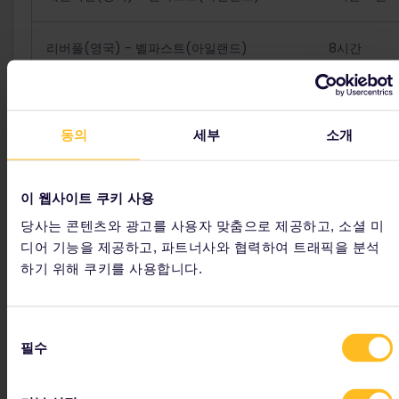
리버풀(영국) - 벨파스트(아일랜드)
8시간
홀리헤드(영국) - 더블린(아일랜드)
3시간 15분
동의
세부
소개
피쉬가드(영국) - 로슬레어(아일랜드)
3시간 30분
이 웹사이트 쿠키 사용
셰르부르(프랑스) - 로슬레어(아일랜드)
17시간
당사는 콘텐츠와 광고를 사용자 맞춤으로 제공하고, 소셜 미
디어 기능을 제공하고, 파트너사와 협력하여 트래픽을 분석
하리치(영국) - 후크반홀란드(네덜란드)
9시간
하기 위해 쿠키를 사용합니다.
프레데릭스하운(덴마크) - 예테보리(스웨덴)
3시간 30분
동
필수
의
킬(독일) - 예테보리(스웨덴)
14시간
선
택