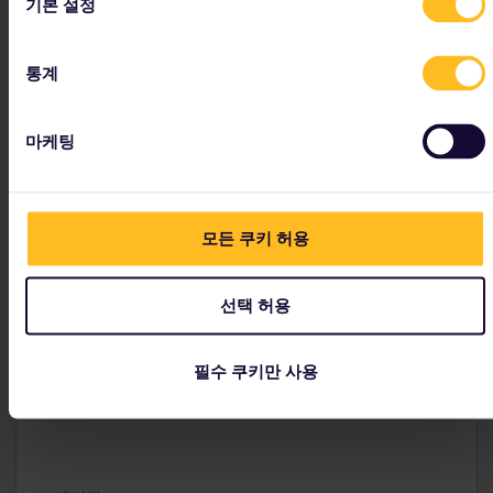
기본 설정
로스토크(독일) - 트렐레보리(스웨덴)
6시간 30분
통계
그디니아(폴란드) - 카를스크로나(스웨덴)
10시간 30분
마케팅
벤츠필스(라트비아) - 뉘네스함(스웨덴)
7시간 30분
리에파야(라트비아) - 트라베뮌데(독일)
24시간
모든 쿠키 허용
선택 허용
편안한 해상 여행
필수 쿠키만 사용