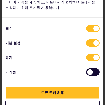
미디어 기능을 제공하고, 파트너사와 협력하여 트래픽을
수령(주문당 €5.90). 열차 번호를 제시해야 합니다.
분석하기 위해 쿠키를 사용합니다.
예약 등급 및 수수료
동
2등석(Elige Estándar): €10.00
필수
의
1등석(Elige Confort): €13.00
선
택
기본 설정
통계
이 열차를 이용하는 만 4세 미만의 어린이는 티켓(무료)이 필
요하다는 점을 잊지 마세요. 이 티켓은 스페인 내 주요 기차역
의 렌페(RENFE) 매표소에서 받으실 수 있습니다.
마케팅
시설 및 서비스
모든 쿠키 허용