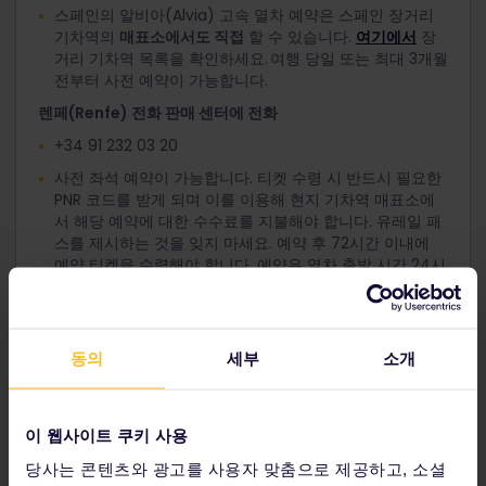
스페인의 알비아(Alvia) 고속 열차 예약은 스페인 장거리
기차역의
매표소에서도 직접
할 수 있습니다.
여기에서
장
거리 기차역 목록을 확인하세요. 여행 당일 또는 최대 3개월
전부터 사전 예약이 가능합니다.
렌페(Renfe) 전화 판매 센터에 전화
+34 91 232 03 20
사전 좌석 예약이 가능합니다. 티켓 수령 시 반드시 필요한
PNR 코드를 받게 되며 이를 이용해 현지 기차역 매표소에
서 해당 예약에 대한 수수료를 지불해야 합니다. 유레일 패
스를 제시하는 것을 잊지 마세요. 예약 후 72시간 이내에
예약 티켓을 수령해야 합니다. 예약은 열차 출발 시간 24시
간 전까지만 할 수 있습니다. 이 시간이 지나면 사전 예약이
취소됩니다.
사전 예약은 일반 예약과 다르다는 점을 유의하십시오. 사
동의
세부
소개
전 예약은 예약한 좌석을 72시간 동안만 유지해 줍니다.
기타 예약 가능 장소
도이치반 매표소
에서. 열차 번호를 제시해야 합니다.
이 웹사이트 쿠키 사용
도이치반
에
전화
로 연락(+49 30 2970 또는 영어 서비스
당사는 콘텐츠와 광고를 사용자 맞춤으로 제공하고, 소셜
+49 30 311682904). DB 매표기에서 수령하거나 우편으로