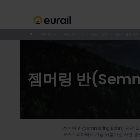
계획 가이드
여행 아이디어
유럽의 열차
유럽의 관광 열차
젬머링 반(Semme
젬머링 반(Semmering Bahn) 관
오스트리아에서 가장 아름다운 자연 경관