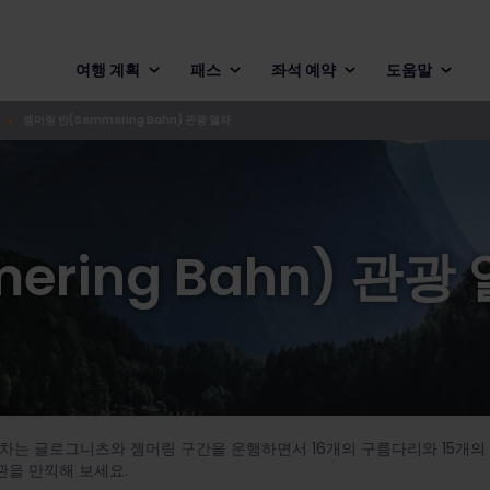
여행 계획
패스
좌석 예약
도움말
젬머링 반(Semmering Bahn) 관광 열차
ring Bahn) 관광
광 열차는 글로그니츠와 젬머링 구간을 운행하면서 16개의 구름다리와 15개의
을 만끽해 보세요.