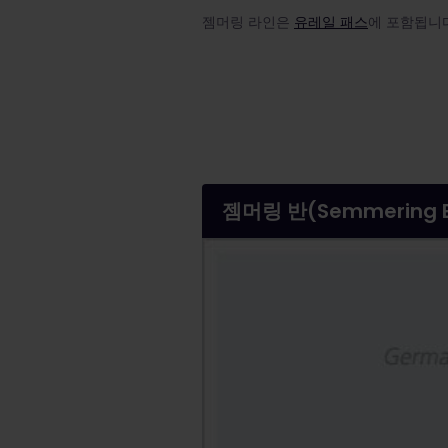
젬머링 라인은
유레일 패스
에 포함됩니다
젬머링 반(Semmering 