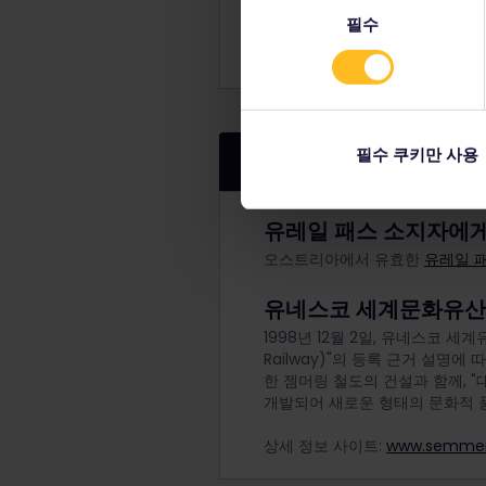
스낵 트롤리
필수
의
선
편의시설은 열차 및 노선에 따라 
택
필수 쿠키만 사용
젬머링 반 추가 정보
유레일 패스 소지자에게
오스트리아에서 유효한
유레일 
유네스코 세계문화유산
1998년 12월 2일, 유네스코 
Railway)"의 등록 근거 설명
한 젬머링 철도의 건설과 함께, 
개발되어 새로운 형태의 문화적 
상세 정보 사이트:
www.semmer