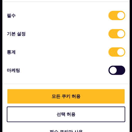
시작하기
동
필수
의
유레일이란?
선
패스 이용 방법
택
기본 설정
매거진
커뮤니티
통계
지속 가능한 관광
마케팅
지원
모든 쿠키 허용
약관 및 조건
예약 규정
선택 허용
환불 및 교환
유레일 패스 이용 규정
필수 쿠키만 사용