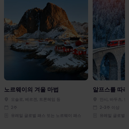
노르웨이의 겨울 마법
알프스를 따라
오슬로, 베르겐, 트론헤임 등
안시, 바두츠, 
2주
2~3주 이상
유레일 글로벌 패스 또는 노르웨이 패스
유레일 글로벌 