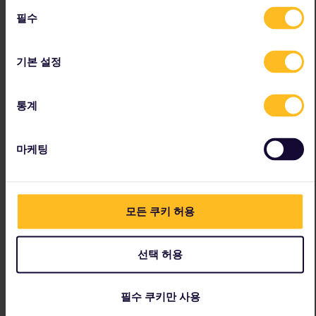
의 늦가을 정취를 느껴보세요. 북유럽에서 가장 큰 르네상스 양식
동
의 성이 있는 힐레뢰드(Hillerød)와 어촌 마을인 길렐라이에
필수
의
(Gilleleje)는 코펜하겐에서 기차로 가까운 거리에 있습니다.
선
집에 돌아가기 전에 기념품을 구매하고 싶으신가요? 코펜하겐에
택
기본 설정
서 빈티지와 중고 물품을 파는 상점을 방문하여 포근한 스웨터를
한두 벌 장만해 보세요. 코펜하겐 대학교 근처의 라르스피른스트
레데(Larsbjørnsstræde) 거리와 슈투디스트레데
통계
(Studiestræde) 거리가 만나는 교차로는 빈티지 쇼핑을 시작하
기에 완벽한 곳입니다. .
마케팅
모든 쿠키 허용
선택 허용
필수 쿠키만 사용