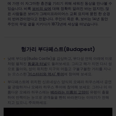
에 가면 이 자그마한 충견을 기리기 위해 세워진 동상을 만나볼 수
있습니다. 비록
보비의 삶에
대해 정확히 알려진 바는 없지만, 많
은 사람들은 보비가 그레이프라이어스 교회 묘지에 묻힌 한 순경
의 반려견이었다고 전합니다. 주인이 죽은 후, 보비는 14년 동안
주인의 무덤 곁을 지키다가 1872년에 세상을 떠났습니다.
헝가리 부다페스트(Budapest)
낮에 부다성(Buda Castle)을 감상하고, 부다성 언덕 아래에 미로
처럼 펼쳐진
동굴과 터널
도 둘러보세요. 그리고 해가 지면 다시 성
으로 돌아와, 성이 위치한 지구의 어둡고 구불구불한 거리를 지나
는 으스스한
'미스터리와 역사' 투어
에 참여해 보세요.
부다페스트에 위치한 신르네상스 양식의 오페라 하우스에서 공연
을 관람하거나 오페라 하우스 투어에 참여해 보세요. 그러나 이 아
름다운 오페라 하우스에는
베라라는 이름의 고양이
유령이 출몰
하여 반짝이는 눈으로 관객들을 빤히 바라본다는 이야기가 전해
지고 있으니, 주의하세요.