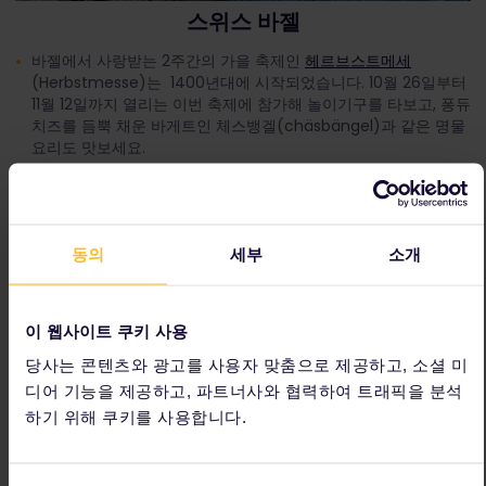
스위스 바젤
바젤에서 사랑받는 2주간의 가을 축제인
헤르브스트메세
(Herbstmesse)는 1400년대에 시작되었습니다. 10월 26일부터
11월 12일까지 열리는 이번 축제에 참가해 놀이기구를 타보고, 퐁듀
치즈를 듬뿍 채운 바게트인 체스뱅겔(chäsbängel)과 같은 명물
요리도 맛보세요.
바젤을 산책하다 보면 평범한 할로윈 사탕과는 차원이 다른 디저
트를 발견할 수 있습니다. 구시가지를 천천히 거닐며 스위스 초콜
릿을 파는 가게들을 방문해 보세요.
동의
세부
소개
덴마크 코펜하겐
이 웹사이트 쿠키 사용
당사는 콘텐츠와 광고를 사용자 맞춤으로 제공하고, 소셜 미
코펜하겐의
티볼리 가든(Tivoli Gardens)
에서는 할로윈의 스릴
을 만끽할 수 있습니다. 2024년 10월 10일부터 11월 3일 사이에 방
디어 기능을 제공하고, 파트너사와 협력하여 트래픽을 분석
문하여 20,000개 이상의 잭오랜턴, 유령의 집, 그리고 머릿카락을
하기 위해 쿠키를 사용합니다.
쭈뼛서게 만드는 스릴있는 다양한 놀이기구를 즐겨보세요.
로칼토그(Lokaltog) 기차 노선을 따라 북쪽으로 여행하며 덴마크